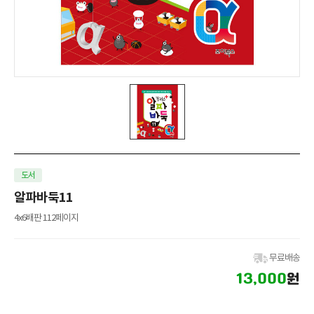
도서
알파바둑11
4x6배판 112페이지
무료배송
13,000
원