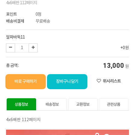
4x6배판 112페이지
포인트
0점
배송비결제
무료배송
선택된 옵션
알파바둑11
+0원
13,000
총 금액 :
원
위시리스트
바로 구매하기
장바구니 담기
상품정보
배송정보
교환정보
관련상품
4x6배판 112페이지