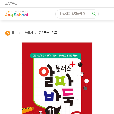
교육존 바로가기
도서
바둑도서
알파바둑시리즈