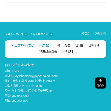
로그인
가입하기
교육존 바로가기
쇼핑존 바로가기
개인정보처리방침
이용약관
도서
용품
인쇄물
단체구매
이벤트&신상품
고객센터
(주)조이스쿨에듀케이션
대표. 정영애
이메일. joyschooledu@joyschooledu.com
통신판매업신고 제 2018-경기부천-2464 호
사업자등록번호 : 313-87-00095
주소. 인천광역시 서구 가좌로96번길 44
전화. 032-663-2040
팩스. 032-232-4877