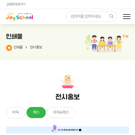
교육존 바로가기
인쇄물
인쇄물
전시홍보
전시홍보
바둑
체스
바둑&체스