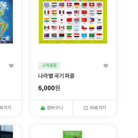
교육물품
나라별 국기 퍼즐
6,000
원
로가기
장바구니
바로가기