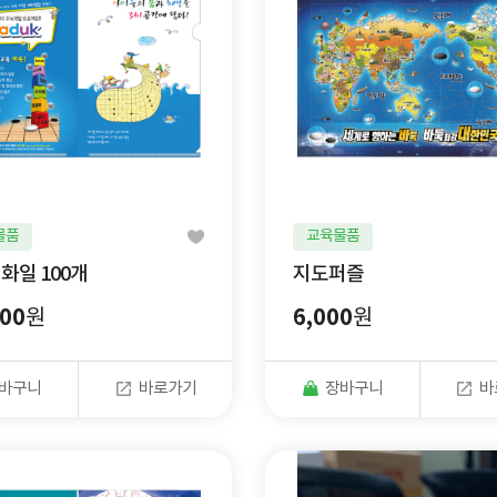
물품
교육물품
 화일 100개
지도퍼즐
000
6,000
원
원
바구니
바로가기
장바구니
바