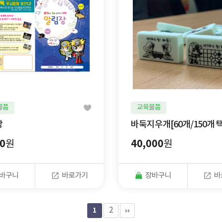
물품
교육물품
장
바둑지우개[60개/150개 택
0
40,000
원
원
바구니
바로가기
장바구니
바
1
2