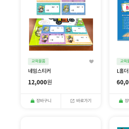
교육물품
교육
네임스티커
L홀더
12,000
60,
원
장바구니
바로가기
장