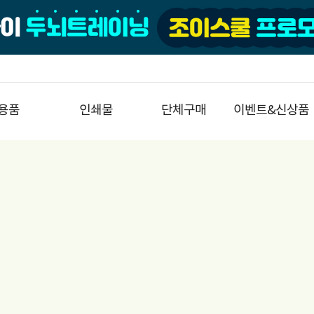
용품
인쇄물
단체구매
이벤트&신상품