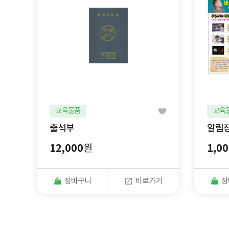
교육물품
교육
출석부
알림
12,000
1,00
원
장바구니
바로가기
장
맨끝