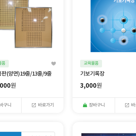
물품
교육물품
판(양면)19줄/13줄/9줄
기보기록장
,000
3,000
원
원
바구니
바로가기
장바구니
바