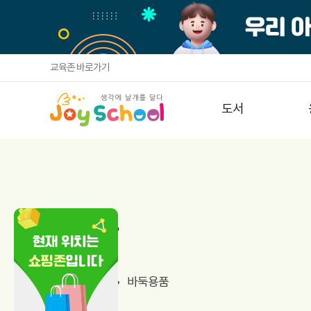
교육존 바로가기
도서
용품
용품
바둑용품