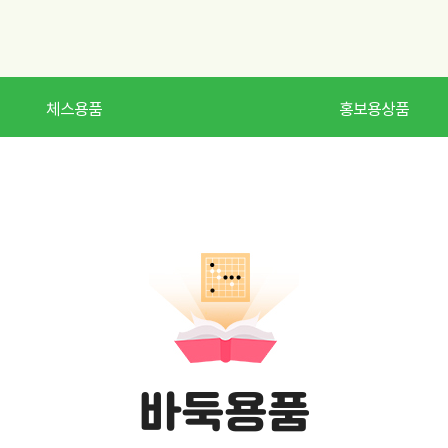
체스용품
홍보용상품
바둑용품