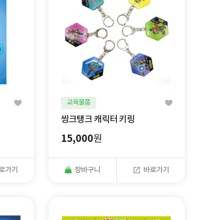
교육물품
씽크탱크 캐릭터 키링
15,000
원
로가기
장바구니
바로가기