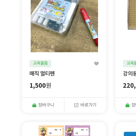
교육물품
교육
매직 멀티펜
강의용
1,500
220
원
장바구니
바로가기
장