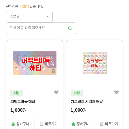
전체상품이
20개
있습니다.
해답
해답
퍼펙트바둑 해답
씽크탱크 시리즈 해답
1,000
1,000
원
원
장바구니
바로가기
장바구니
바로가기