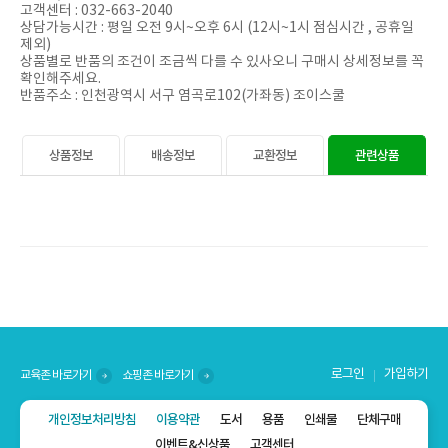
고객센터 : 032-663-2040
상담가능시간 : 평일 오전 9시~오후 6시 (12시~1시 점심시간 , 공휴일
제외)
상품별로 반품의 조건이 조금씩 다를 수 있사오니 구매시 상세정보를 꼭
확인해주세요.
반품주소 : 인천광역시 서구 염곡로102(가좌동) 조이스쿨
상품정보
배송정보
교환정보
관련상품
로그인
가입하기
교육존 바로가기
쇼핑존 바로가기
개인정보처리방침
이용약관
도서
용품
인쇄물
단체구매
이벤트&신상품
고객센터