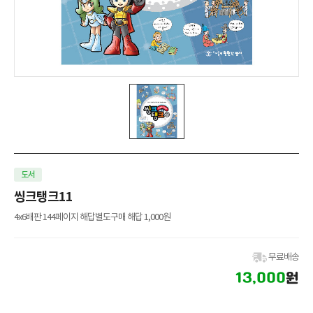
도서
씽크탱크11
4x6배판 144페이지 해답별도구매 해답 1,000원
무료배송
13,000
원