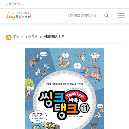
교육존 바로가기
도서
바둑도서
씽크탱크시리즈