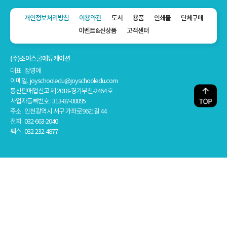
개인정보처리방침
이용약관
도서
용품
인쇄물
단체구매
이벤트&신상품
고객센터
(주)조이스쿨에듀케이션
대표. 정영애
이메일. joyschooledu@joyschooledu.com
통신판매업신고 제 2018-경기부천-2464 호
사업자등록번호 : 313-87-00095
주소. 인천광역시 서구 가좌로96번길 44
전화. 032-663-2040
팩스. 032-232-4877