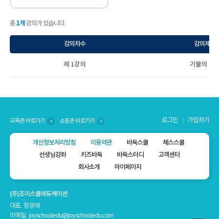
1개
총
강의가 있습니다.
강의차수
강의제목
제 1강의
기물의 자
로그인
가입하기
교육존 바로가기
쇼핑존 바로가기
개인정보처리방침
이용약관
바둑스쿨
체스스쿨
선생님강좌
키즈바둑
바둑스터디
고객센터
회사소개
마이페이지
(주)조이스쿨에듀케이션
대표. 정영애
이메일. joyschooledu@joyschooledu.com