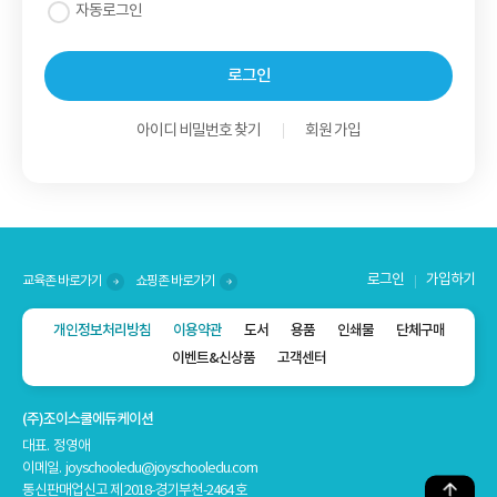
자동로그인
아이디 비밀번호 찾기
회원 가입
로그인
가입하기
교육존 바로가기
쇼핑존 바로가기
개인정보처리방침
이용약관
도서
용품
인쇄물
단체구매
이벤트&신상품
고객센터
(주)조이스쿨에듀케이션
대표. 정영애
이메일. joyschooledu@joyschooledu.com
통신판매업신고 제 2018-경기부천-2464 호